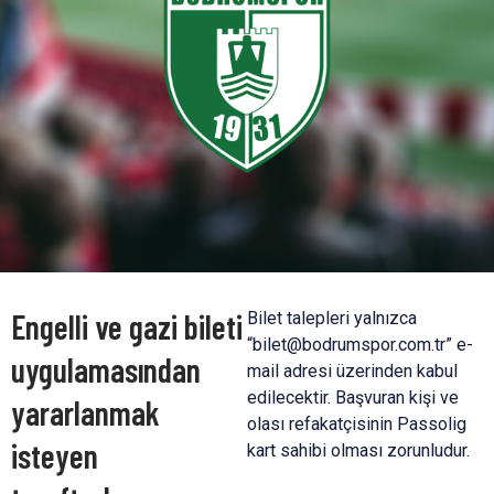
Engelli ve gazi bileti
Bilet talepleri yalnızca
“
bilet@bodrumspor.com.tr
” e-
uygulamasından
mail adresi üzerinden kabul
edilecektir. Başvuran kişi ve
yararlanmak
olası refakatçisinin Passolig
isteyen
kart sahibi olması zorunludur.