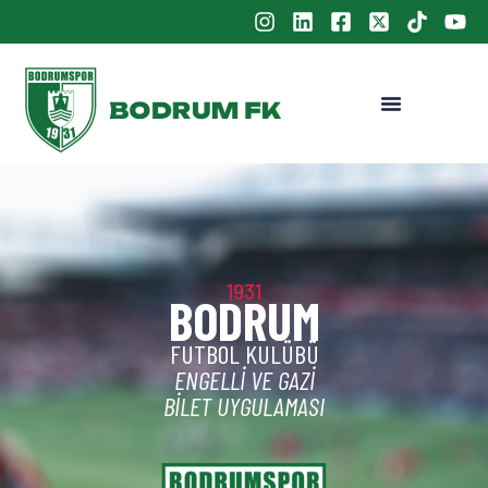
1931
BODRUM
FUTBOL KULÜBÜ
ENGELLI VE GAZI
BILET UYGULAMASI