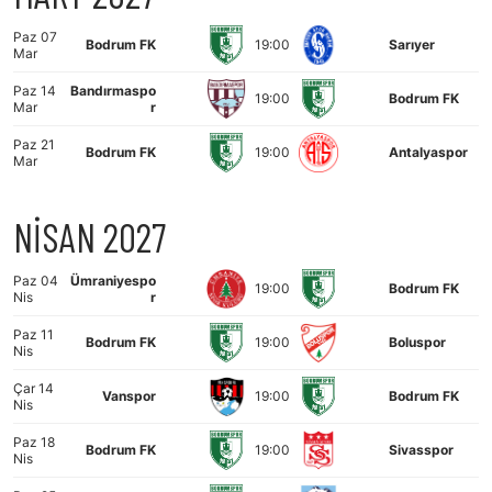
Paz 07
Bodrum FK
19:00
Sarıyer
Mar
Paz 14
Bandırmaspo
19:00
Bodrum FK
Mar
r
Paz 21
Bodrum FK
19:00
Antalyaspor
Mar
NİSAN 2027
Paz 04
Ümraniyespo
19:00
Bodrum FK
Nis
r
Paz 11
Bodrum FK
19:00
Boluspor
Nis
Çar 14
Vanspor
19:00
Bodrum FK
Nis
Paz 18
Bodrum FK
19:00
Sivasspor
Nis