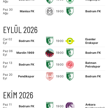
Ağu
Paz 30
Manisa FK
19:00
Bodrum FK
Ağu
EYLÜL 2026
Çar 02
Esenler
Bodrum FK
19:00
Eyl
Erokspor
Paz 06
Mardin 1969
19:00
Bodrum FK
Eyl
Paz 13
Batman
Bodrum FK
19:00
Eyl
Petrolspor
Paz 20
Pendikspor
19:00
Bodrum FK
Eyl
EKİM 2026
Paz 11
Ankara
Bodrum FK
19:00