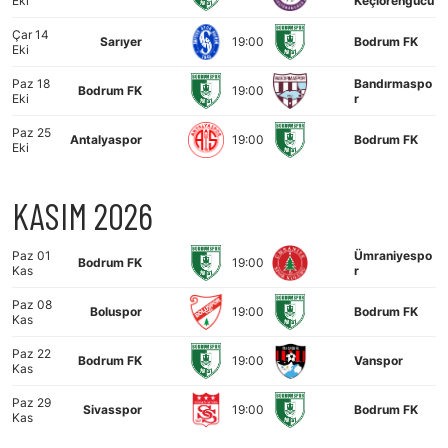
Eki
Keçiörengücü
Çar 14
Sarıyer
19:00
Bodrum FK
Eki
Paz 18
Bandırmaspo
Bodrum FK
19:00
Eki
r
Paz 25
Antalyaspor
19:00
Bodrum FK
Eki
KASIM 2026
Paz 01
Ümraniyespo
Bodrum FK
19:00
Kas
r
Paz 08
Boluspor
19:00
Bodrum FK
Kas
Paz 22
Bodrum FK
19:00
Vanspor
Kas
Paz 29
Sivasspor
19:00
Bodrum FK
Kas