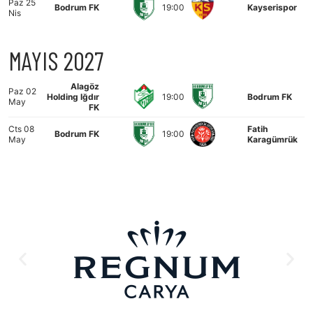
Paz 25
Bodrum FK
19:00
Kayserispor
Nis
MAYIS 2027
Alagöz
Paz 02
Holding Iğdır
19:00
Bodrum FK
May
FK
Cts 08
Fatih
Bodrum FK
19:00
May
Karagümrük