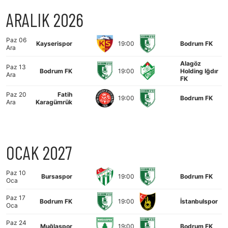
ARALIK 2026
Paz 06
Kayserispor
19:00
Bodrum FK
Ara
Alagöz
Paz 13
Bodrum FK
19:00
Holding Iğdır
Ara
FK
Paz 20
Fatih
19:00
Bodrum FK
Ara
Karagümrük
OCAK 2027
Paz 10
Bursaspor
19:00
Bodrum FK
Oca
Paz 17
Bodrum FK
19:00
İstanbulspor
Oca
Paz 24
Muğlaspor
19:00
Bodrum FK