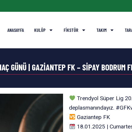
ANASAYFA
KULÜP
FIKSTÜR
TAKIM
TAR
MAÇ GÜNÜ | GAZIANTEP FK – SIPAY BODRUM F
Trendyol Süper Lig 20.
deplasmanındayız. #GF
Gaziantep FK
18.01.2025 | Cumarte