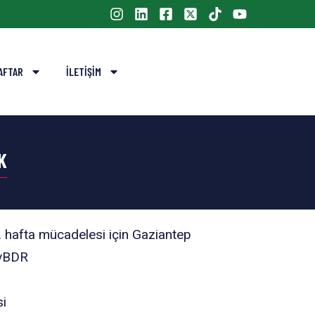
AFTAR
İLETIŞIM
K
 hafta mücadelesi için Gaziantep
KvBDR
si