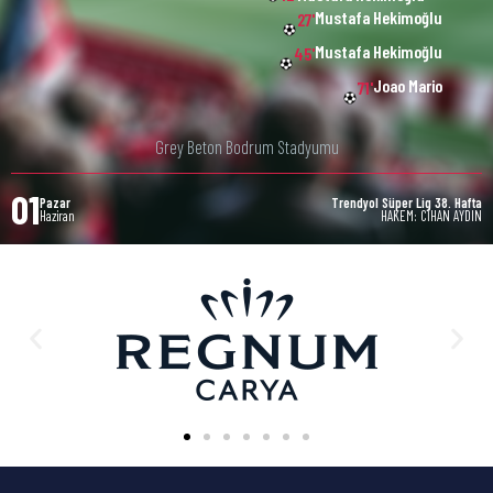
Mustafa Hekimoğlu
27'
Mustafa Hekimoğlu
45'
Joao Mario
71'
Grey Beton Bodrum Stadyumu
01
Pazar
Trendyol Süper Lig 38. Hafta
Haziran
HAKEM: CIHAN AYDIN