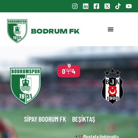
0 : 4
SIPAY BODRUM FK
BEŞIKTAŞ
12'
Mustafa Hekimoğlu