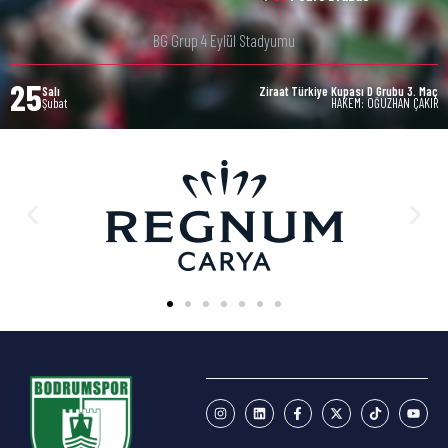
BG Grup 4 Eylül Stadyumu
25
Salı
Ziraat Türkiye Kupası D Grubu 3. Maç
Şubat
HAKEM: OĞUZHAN ÇAKIR